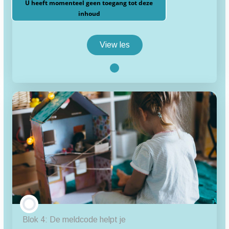
U heeft momenteel geen toegang tot deze
inhoud
View les
Blok
3:
Jouw
competenties
les inhoud
3.1 Zorgen kenbaar maken
3.2 Afsluiting blok 3
3.3 Meer weten?
Blok 4: De meldcode helpt je