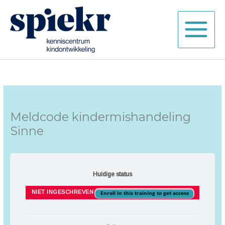
Ga
naar
de
inhoud
Meldcode kindermishandeling
Sinne
Huidige status
NIET INGESCHREVEN
Enroll in this training to get access