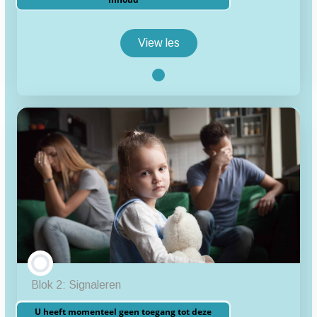
inhoud
View les
Blok
1:
Kindermishandeling
les inhoud
1.1 Kindermishandeling
1.2 Vormen en signalen
1.3 Afsluiting blok 1
1.4 Meer weten?
Blok 2: Signaleren
U heeft momenteel geen toegang tot deze