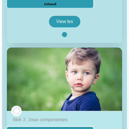
inhoud
View les
Blok
2:
Signaleren
les inhoud
2.1 Casus en opdracht kinderopvang
2.2 Video en opdrachten
2.3 Afsluiting blok 2
2.4 Meer weten?
Blok 3: Jouw competenties