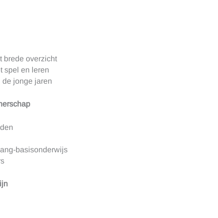
t brede overzicht
t spel en leren
n de jonge jaren
nerschap
eden
vang-basisonderwijs
rs
ijn