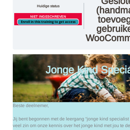
Geslot
Huidige status
(handma
toevoe
NIET INGESCHREVEN
Enroll in this training to get access
gebruik
WooComm
Jonge Kind Special
Beste deelnemer,
Jij bent begonnen met de leergang “jonge kind specialist
veel zin om onze kennis over het jonge kind met jou te de