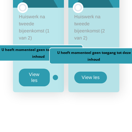
Huiswerk na
Huiswerk na
tweede
tweede
bijeenkomst (1
bijeenkomst (2
van 2)
van 2)
U heeft momenteel geen toegang tot deze
U heeft momenteel geen toegang tot deze
inhoud
inhoud
View
View les
Huiswerk
les
na
tweede
bijeenkomst
(1
van
2)
les inhoud
Reader en toets