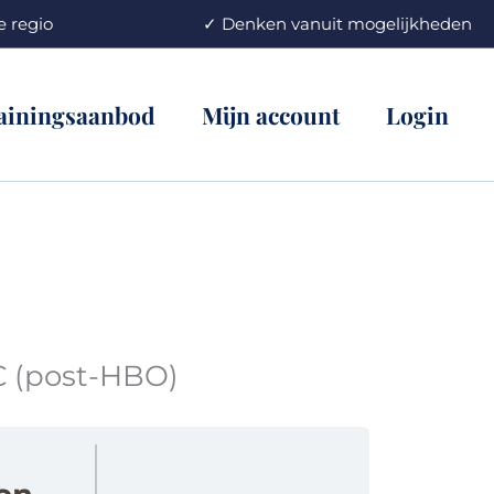
an de regio ✓ Denken vanuit mogelijkheden
ainingsaanbod
Mijn account
Login
KC (post-HBO)