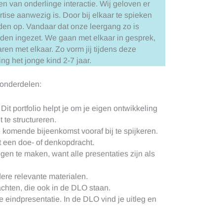
en van onderlinge interactie. Wij geloven er
rtise aanwezig is. Door bij elkaar te spieken
den op. Vandaar dat onze leergang zo is
rden ingezet. We gaan met elkaar in gesprek,
n met elkaar. Zo vorm jij tijdens deze
ng het jonge kind 2-7 jaar.
 onderdelen:
 Dit portfolio helpt je om je eigen ontwikkeling
 te structureren.
 komende bijeenkomst vooraf bij te spijkeren.
 een doe- of denkopdracht.
en te maken, want alle presentaties zijn als
dere relevante materialen.
achten, die ook in de DLO staan.
 eindpresentatie. In de DLO vind je uitleg en