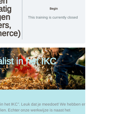
en
tig
Begin
gen
This training is currently closed
ers,
erce)
ist in het IKC
 in het IKC”. Leuk dat je meedoet! We hebben er
len. Echter onze werkwijze is naast het