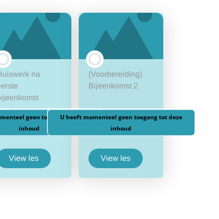
Huiswerk na
(Voorbereiding)
erste
Bijeenkomst 2
bijeenkomst
menteel geen toegang tot deze
U heeft momenteel geen toegang tot deze
inhoud
inhoud
View les
View les