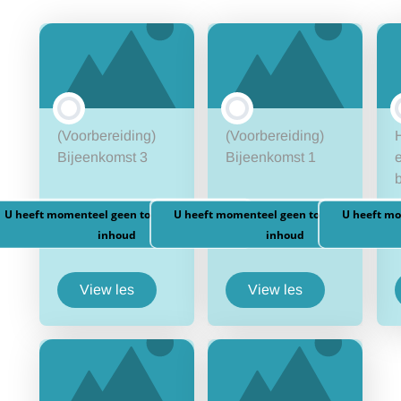
(Voorbereiding)
(Voorbereiding)
Bijeenkomst 3
Bijeenkomst 1
e
U heeft momenteel geen toegang tot deze
U heeft momenteel geen toegang tot deze
U heeft mo
inhoud
inhoud
View les
View les