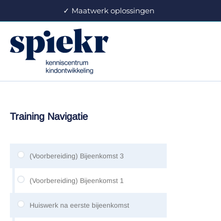
Ga
✓ Maatwerk oplossingen ✓ Pers
naar
de
inhoud
Training Navigatie
(Voorbereiding) Bijeenkomst 3
(Voorbereiding) Bijeenkomst 1
Huiswerk na eerste bijeenkomst