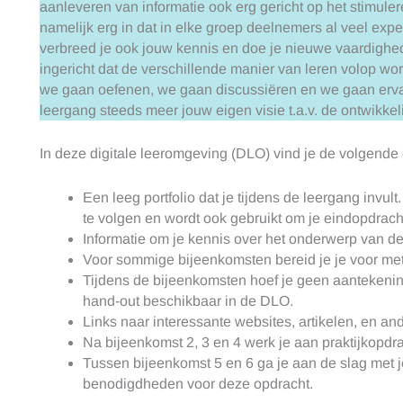
aanleveren van informatie ook erg gericht op het stimuler
namelijk erg in dat in elke groep deelnemers al veel expe
verbreed je ook jouw kennis en doe je nieuwe vaardighe
ingericht dat de verschillende manier van leren volop wo
we gaan oefenen, we gaan discussiëren en we gaan ervare
leergang steeds meer jouw eigen visie t.a.v. de ontwikkeli
In deze digitale leeromgeving (DLO) vind je de volgende
Een leeg portfolio dat je tijdens de leergang invult.
te volgen en wordt ook gebruikt om je eindopdracht
Informatie om je kennis over het onderwerp van de
Voor sommige bijeenkomsten bereid je je voor met
Tijdens de bijeenkomsten hoef je geen aantekening
hand-out beschikbaar in de DLO.
Links naar interessante websites, artikelen, en an
Na bijeenkomst 2, 3 en 4 werk je aan praktijkopdr
Tussen bijeenkomst 5 en 6 ga je aan de slag met je
benodigdheden voor deze opdracht.