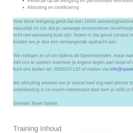
Reflectie op de leergang en persoonlijke leerdoe
Afsluiting en certificering
Voor deze leergang geldt dat een 100% aanwezigheidsverp
natuurlijk zo zijn dat je vanwege onvoorziene/ onverho
echt niet aanwezig kunt zijn. Neem in dat geval contact 
bieden we je dan een vervangende opdracht aan.
We nodigen je uit om tijdens de bijeenkomsten, maar natu
met ons te zoeken wanneer je ergens tegen aan loopt of
kunt ons bellen tel: 0582037130 of mailen via
info@spiekr
Als afsluiting wensen we je vooral heel erg veel plezier t
ontwikkeling is zo enorm interessant daar ben je zelfs in
Groeten Team Spiekr
Training Inhoud