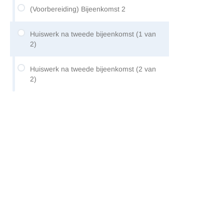
(Voorbereiding) Bijeenkomst 2
Huiswerk na tweede bijeenkomst (1 van
2)
Reader en toets Pedagogische stromingen
Huiswerk na tweede bijeenkomst (2 van
2)