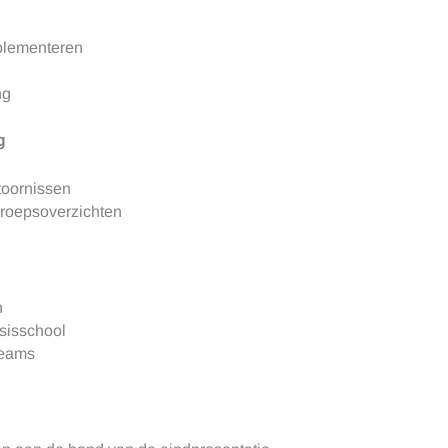
plementeren
ng
g
toornissen
groepsoverzichten
n
sisschool
teams