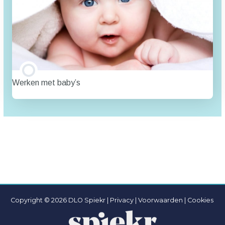
Werken met baby’s
TRAINING PROGRESSIE
0% VOLTOOID
0/0 stappen
Copyright © 2026 DLO Spiekr |
Privacy |
Voorwaarden
|
Cookies