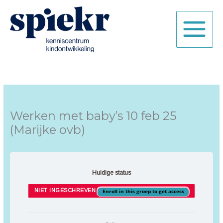
Ga
naar
de
inhoud
Werken met baby’s 10 feb 25
(Marijke ovb)
Huidige status
NIET INGESCHREVEN
Enroll in this groep to get access