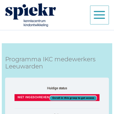
Ga
naar
de
inhoud
Programma IKC medewerkers
Leeuwarden
Huidige status
NIET INGESCHREVEN
Enroll in this groep to get access