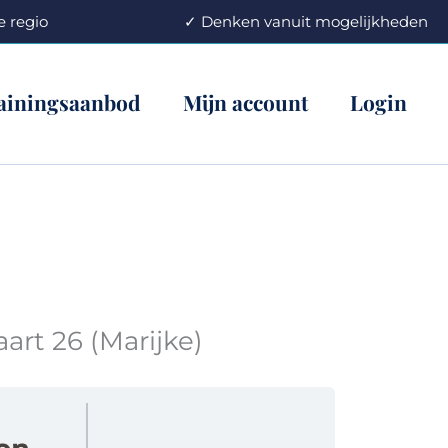
an de regio ✓ Denken vanuit mogelijkheden
ainingsaanbod
Mijn account
Login
rt 26 (Marijke)