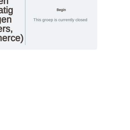
en
tig
Begin
gen
This groep is currently closed
ers,
erce)