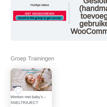
Geslot
Huidige status
(handma
toevoe
NIET INGESCHREVEN
Enroll in this groep to get access
gebruik
WooComm
Groep Trainingen
Werken met baby’s –
SNELTRAJECT