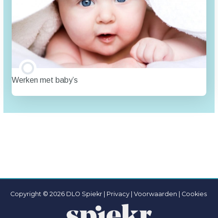
Werken met baby’s
TRAINING PROGRESSIE
0% VOLTOOID
0/0 stappen
Copyright © 2026 DLO Spiekr |
Privacy |
Voorwaarden
|
Cookies