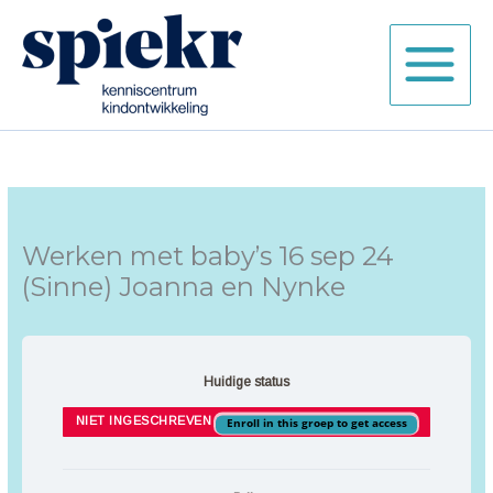
Ga
naar
de
inhoud
Werken met baby’s 16 sep 24
(Sinne) Joanna en Nynke
Huidige status
NIET INGESCHREVEN
Enroll in this groep to get access