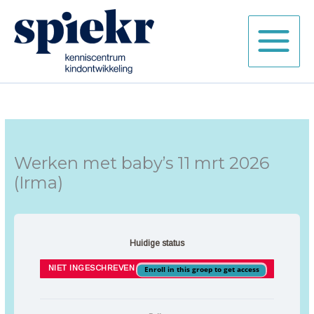
Ga
naar
de
inhoud
Werken met baby’s 11 mrt 2026
(Irma)
Huidige status
NIET INGESCHREVEN
Enroll in this groep to get access