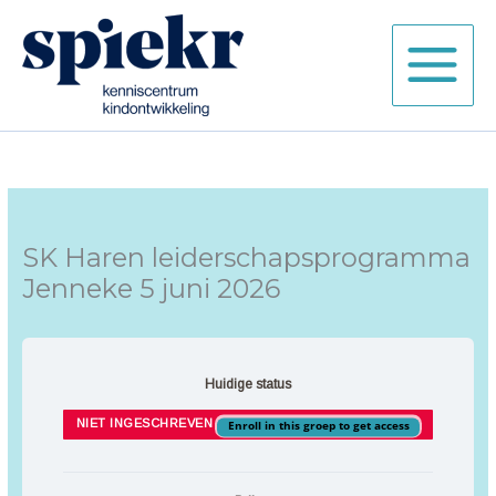
Ga
naar
de
inhoud
SK Haren leiderschapsprogramma
Jenneke 5 juni 2026
Huidige status
NIET INGESCHREVEN
Enroll in this groep to get access