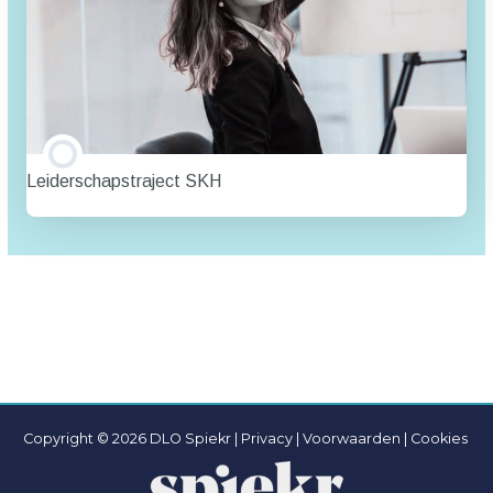
Leiderschapstraject SKH
TRAINING PROGRESSIE
0% VOLTOOID
0/0 stappen
Copyright © 2026 DLO Spiekr |
Privacy |
Voorwaarden
|
Cookies