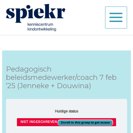
Ga
naar
de
inhoud
Pedagogisch
beleidsmedewerker/coach 7 feb
’25 (Jenneke + Douwina)
Huidige status
NIET INGESCHREVEN
Enroll in this groep to get access