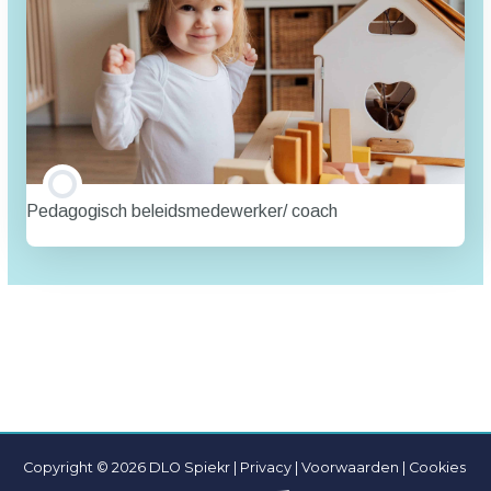
Pedagogisch beleidsmedewerker/ coach
TRAINING PROGRESSIE
0% VOLTOOID
0/0 stappen
Copyright © 2026 DLO Spiekr |
Privacy |
Voorwaarden
|
Cookies