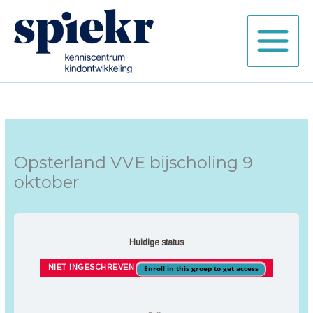
Ga
naar
de
inhoud
Opsterland VVE bijscholing 9
oktober
Huidige status
NIET INGESCHREVEN
Enroll in this groep to get access