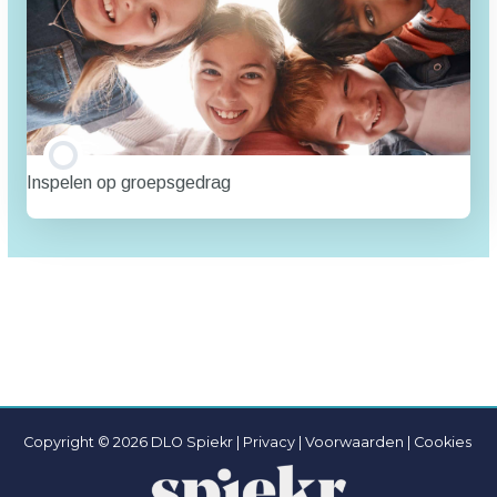
Inspelen op groepsgedrag
TRAINING PROGRESSIE
0% VOLTOOID
0/0 stappen
Copyright © 2026 DLO Spiekr |
Privacy |
Voorwaarden
|
Cookies