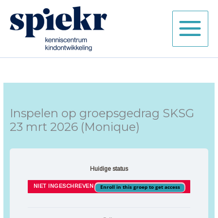
Ga
naar
de
inhoud
Inspelen op groepsgedrag SKSG
23 mrt 2026 (Monique)
Huidige status
NIET INGESCHREVEN
Enroll in this groep to get access