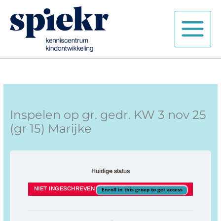
Ga
naar
de
inhoud
Inspelen op gr. gedr. KW 3 nov 25
(gr 15) Marijke
Huidige status
NIET INGESCHREVEN
Enroll in this groep to get access