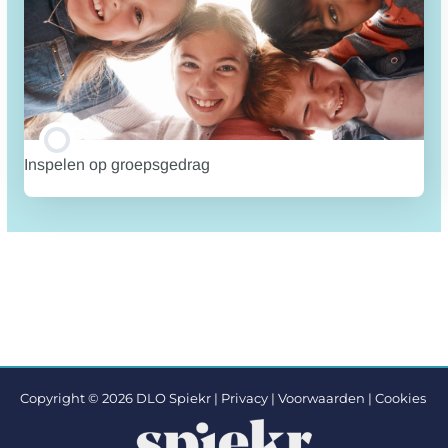
Inspelen op groepsgedrag
TRAINING PROGRESSIE
0% VOLTOOID
0/0 stappen
Copyright © 2026 DLO Spiekr |
Privacy |
Voorwaarden
|
Cookies