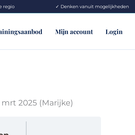
an de regio ✓ Denken vanuit mogelijkheden
ainingsaanbod
Mijn account
Login
rt 2025 (Marijke)