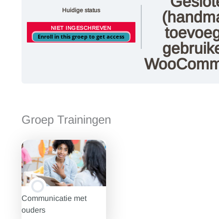
Geslot
Huidige status
(handma
toevoe
NIET INGESCHREVEN
Enroll in this groep to get access
gebruik
WooComm
Groep Trainingen
Communicatie met
ouders