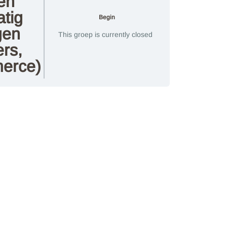
en
tig
Begin
gen
This groep is currently closed
ers,
erce)