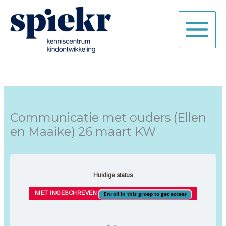
Ga
naar
de
inhoud
Communicatie met ouders (Ellen
en Maaike) 26 maart KW
Huidige status
NIET INGESCHREVEN
Enroll in this groep to get access