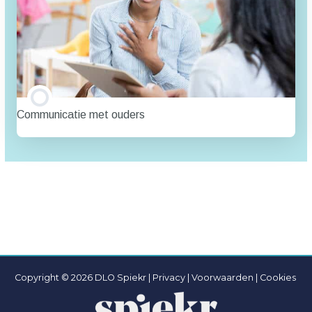
Communicatie met ouders
TRAINING PROGRESSIE
0% VOLTOOID
0/0 stappen
Copyright © 2026 DLO Spiekr |
Privacy |
Voorwaarden
|
Cookies