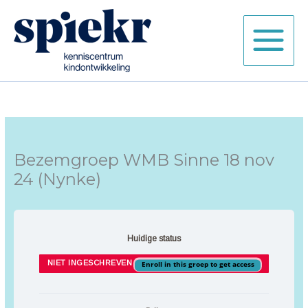
Ga
naar
de
inhoud
Bezemgroep WMB Sinne 18 nov
24 (Nynke)
Huidige status
NIET INGESCHREVEN
Enroll in this groep to get access