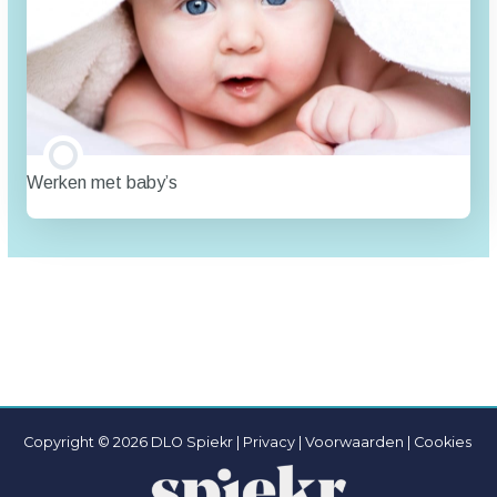
Werken met baby’s
TRAINING PROGRESSIE
0% VOLTOOID
0/0 stappen
Copyright © 2026 DLO Spiekr |
Privacy |
Voorwaarden
|
Cookies