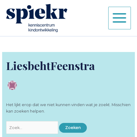
Ga
naar
de
inhoud
LiesbehtFeenstra
Het lijkt erop dat we niet kunnen vinden wat je zoekt. Misschien
kan zoeken helpen.
Zoek
naar: