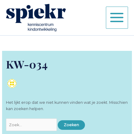
Ga
naar
de
inhoud
KW-034
Het lijkt erop dat we niet kunnen vinden wat je zoekt. Misschien
kan zoeken helpen.
Zoek
naar: