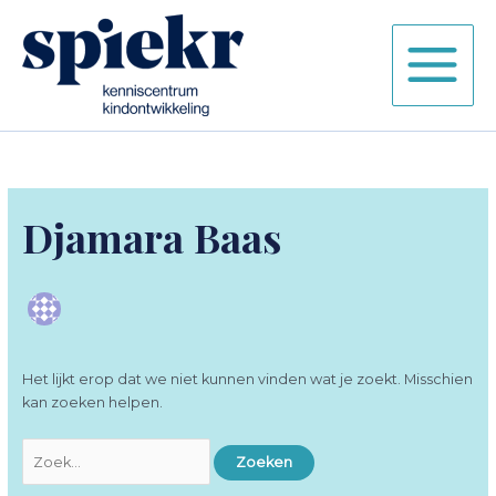
Ga
naar
de
inhoud
Djamara Baas
Het lijkt erop dat we niet kunnen vinden wat je zoekt. Misschien
kan zoeken helpen.
Zoek
naar: