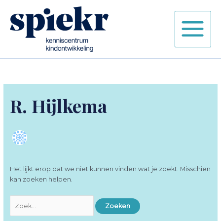
Ga
naar
de
inhoud
R. Hijlkema
Het lijkt erop dat we niet kunnen vinden wat je zoekt. Misschien
kan zoeken helpen.
Zoek
naar: