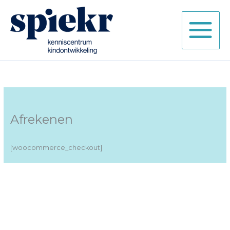
Ga
naar
de
inhoud
Afrekenen
[woocommerce_checkout]